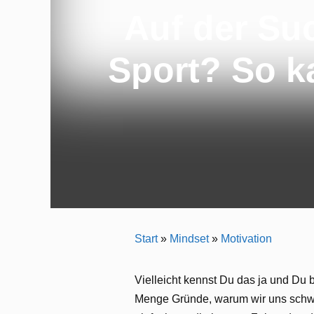
Auf der Su
Sport? So k
Start
»
Mindset
»
Motivation
Vielleicht kennst Du das ja und Du b
Menge Gründe, warum wir uns schwer