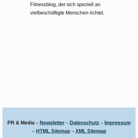
Fitnessblog, der sich speziell an
vielbeschäftigte Menschen richtet.
PR & Media
–
Newsletter
–
Datenschutz
–
Impressum
–
HTML Sitemap
–
XML Sitemap