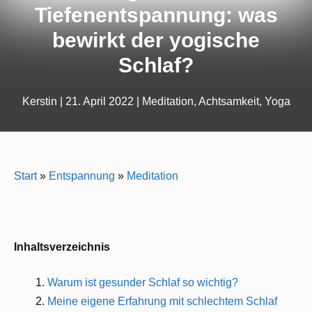
Tiefenentspannung: was
bewirkt der yogische
Schlaf?
Kerstin
|
21. April 2022
|
Meditation
,
Achtsamkeit
,
Yoga
Start
»
Entspannung
»
Meditation
Inhaltsverzeichnis
Warum ist gesunder Schlaf so wichtig?
Meine eigene Erfahrung mit schlechtem Schlaf