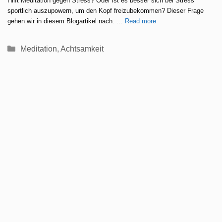
Hilft Meditation gegen Stress? Oder ist es besser sich bei Stress
sportlich auszupowern, um den Kopf freizubekommen? Dieser Frage
gehen wir in diesem Blogartikel nach. …
Read more
Kategorien
Meditation
,
Achtsamkeit