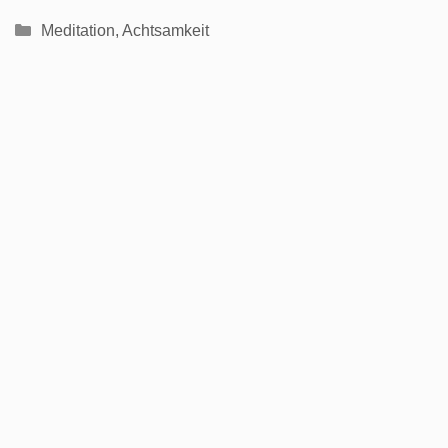
Kategorien
Meditation
,
Achtsamkeit