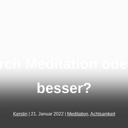
ch Meditation ode
besser?
Kerstin
|
21. Januar 2022
|
Meditation
,
Achtsamkeit