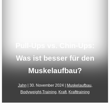
Pull-Ups vs. Chin-Ups:
Was ist besser für den
Muskelaufbau?
Jahn
|
30. November 2024
|
Muskelaufbau
,
Bodyweight-Training
,
Kraft
,
Krafttraining