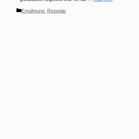
Kategorien
Ernährung
,
Rezepte