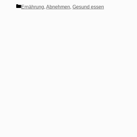
Kategorien
Ernährung
,
Abnehmen
,
Gesund essen