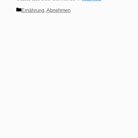
Kategorien
Ernährung
,
Abnehmen