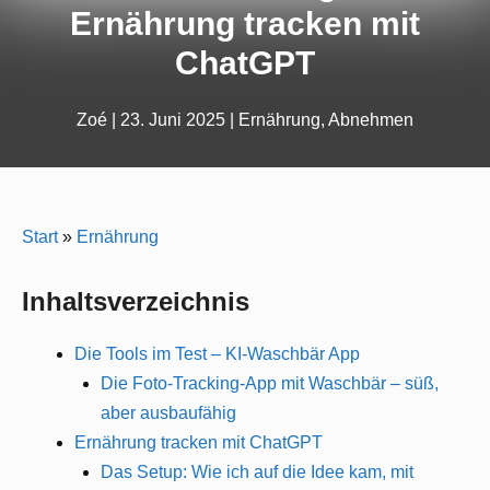
Ernährung tracken mit
ChatGPT
Zoé
|
23. Juni 2025
|
Ernährung
,
Abnehmen
Start
»
Ernährung
Inhaltsverzeichnis
Die Tools im Test – KI-Waschbär App
Die Foto-Tracking-App mit Waschbär – süß,
aber ausbaufähig
Ernährung tracken mit ChatGPT
Das Setup: Wie ich auf die Idee kam, mit