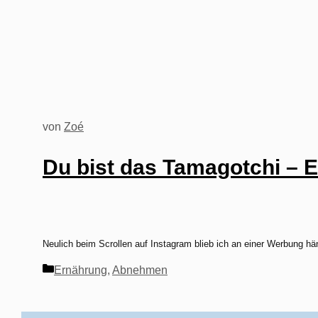
von
Zoé
Du bist das Tamagotchi – 
Neulich beim Scrollen auf Instagram blieb ich an einer Werbung hä
Kategorien
Ernährung
,
Abnehmen