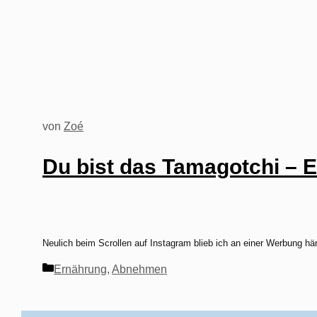
von
Zoé
Du bist das Tamagotchi – 
Neulich beim Scrollen auf Instagram blieb ich an einer Werbung hä
Kategorien
Ernährung
,
Abnehmen