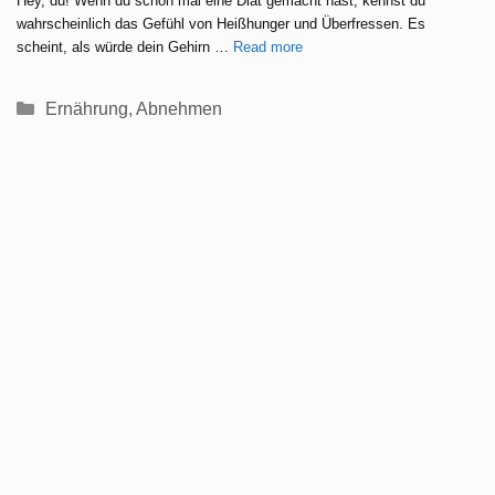
Hey, du! Wenn du schon mal eine Diät gemacht hast, kennst du
wahrscheinlich das Gefühl von Heißhunger und Überfressen. Es
scheint, als würde dein Gehirn …
Read more
Kategorien
Ernährung
,
Abnehmen