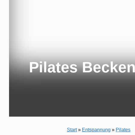
Pilates Becke
Start
»
Entspannung
»
Pilates