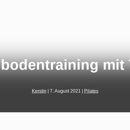
nbodentraining mit
Kerstin
|
7. August 2021
|
Pilates