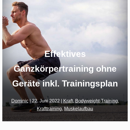
Effektives
Ganzkörpertraining ohne
Geräte inkl. Trainingsplan
Dominic
|
22. Juni 2022
|
Kraft
,
Bodyweight-Training
,
Krafttraining
,
Muskelaufbau