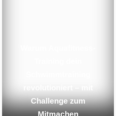
Warum Aquafitness-
Training dein
Schwimmtraining
revolutioniert – mit
Challenge zum
Mitmachen