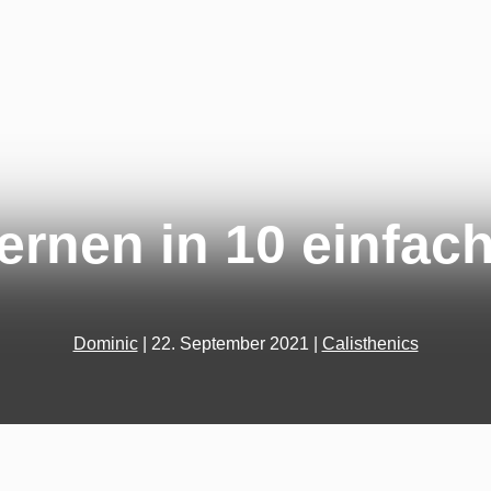
ernen in 10 einfach
Dominic
|
22. September 2021
|
Calisthenics