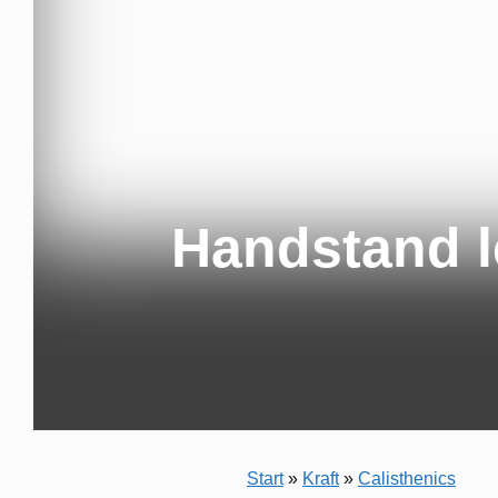
Handstand l
Start
»
Kraft
»
Calisthenics